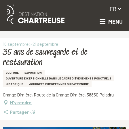
FR
MENU
Aller
Accueil
35 ans de sauvegarde et de restauration
au
contenu
principal
18 septembre > 21 septembre
35 ans de sauvegarde et de
restauration
CULTURE
EXPOSITION
OUVERTURE EXCEPTIONNELLE DANS LE CADRE D'ÉVÉNEMENTS PONCTUELS
HISTORIQUE
JOURNÉES EUROPÉENNES DU PATRIMOINE
Grange Dîmière, Route de la Grange Dîmière, 38850 Paladru
M'y rendre
Ajouter aux favoris
Partager