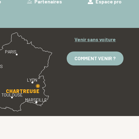
e
Partenaires
Espace pro
Venir sans voiture
PARIS
COMMENT VENIR ?
ES
LYON
CHARTREUSE
TOULOUSE
MARSEILLE