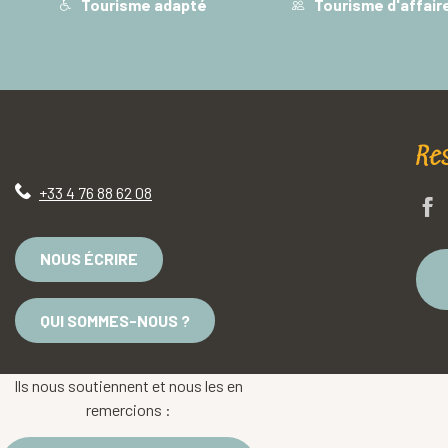
Tourisme adapté
Tourisme d'affair
Re
+33 4 76 88 62 08
NOUS ÉCRIRE
QUI SOMMES-NOUS ?
Ils nous soutiennent et nous les en
remercions :