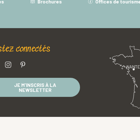
es
Brochures
Offices de tourism
stez connectés
NANT
JE M'INSCRIS À LA
NEWSLETTER