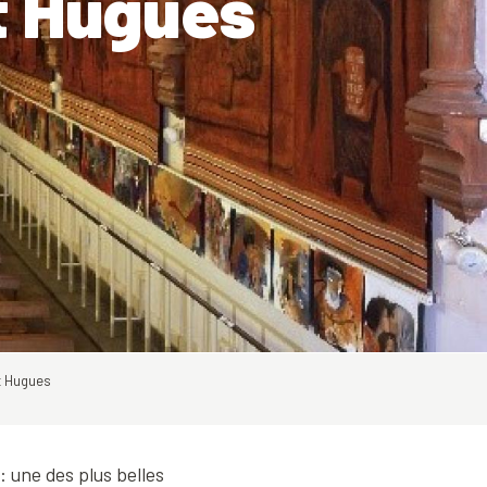
St Hugues
St Hugues
 une des plus belles