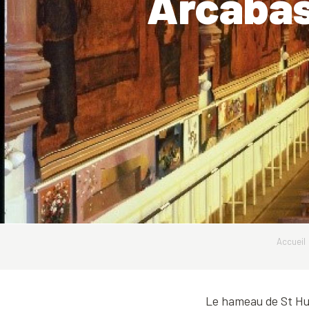
Arcabas 
Accueil
Le hameau de St Hug