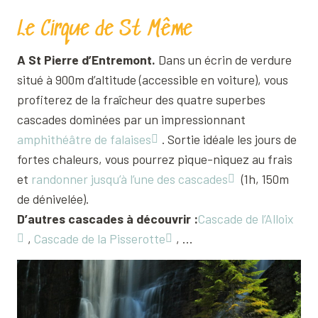
Le Cirque de St Même
A St Pierre d’Entremont.
Dans un écrin de verdure
situé à 900m d’altitude (accessible en voiture), vous
profiterez de la fraîcheur des quatre superbes
cascades dominées par un impressionnant
amphithéâtre de falaises
. Sortie idéale les jours de
fortes chaleurs, vous pourrez pique-niquez au frais
et
randonner jusqu’à l’une des cascades
(1h, 150m
de dénivelée).
D’autres cascades à découvrir :
Cascade de l’Alloix
,
Cascade de la Pisserotte
, …