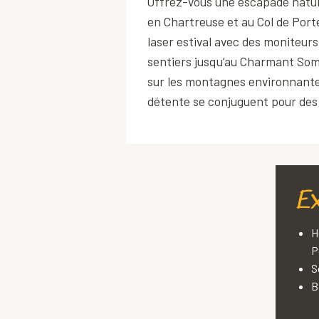
Offrez-vous une escapade nature
en Chartreuse et au Col de Port
laser estival avec des moniteurs
sentiers jusqu’au Charmant Som 
sur les montagnes environnantes
détente se conjuguent pour des
Ex
H
P
S
B