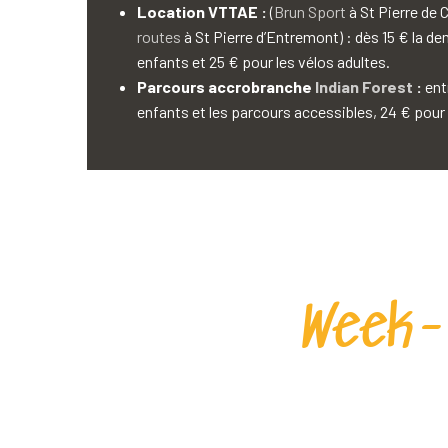
Location VTTAE :
(
Brun Sport
à St Pierre de 
routes
à St Pierre d’Entremont) : dès 15 € la de
enfants et 25 € pour les vélos adultes.
Parcours accrobranche
Indian Forest
:
entr
enfants et les parcours accessibles, 24 € pour 
Week-e