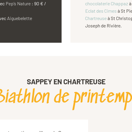
vec
Pep’s Nature
: 90 € /
chocolaterie Chappaz
à 
Eclat des Cimes
à St Pie
avec
Aiguebelette
Chartreuse
à St Christop
Joseph de Rivière.
SAPPEY EN CHARTREUSE
iathlon de printem