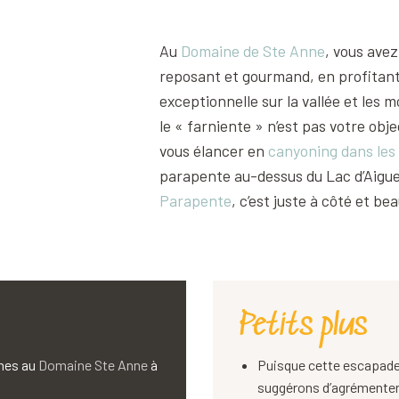
Au
Domaine de Ste Anne
, vous avez
’s Nature
reposant et gourmand, en profitan
exceptionnelle sur la vallée et les 
le « farniente » n’est pas votre ob
vous élancer en
canyoning dans les 
parapente au-dessus du Lac d’Aigu
Parapente
, c’est juste à côté et be
Petits plus
nnes au
Domaine Ste Anne
à
Puisque cette escapade
suggérons d’agrémenter 