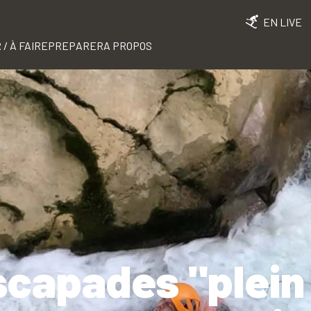
EN LIVE
 / À FAIRE
PREPARER
A PROPOS
capades "plein 