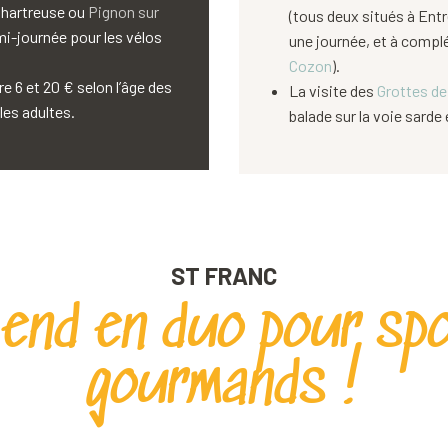
Chartreuse ou
Pignon sur
(tous deux situés à Entr
mi-journée pour les vélos
une journée, et à compl
Cozon
).
e 6 et 20 € selon l’âge des
La visite des
Grottes de
les adultes.
balade sur la voie sarde 
ST FRANC
nd en duo pour spor
gourmands !