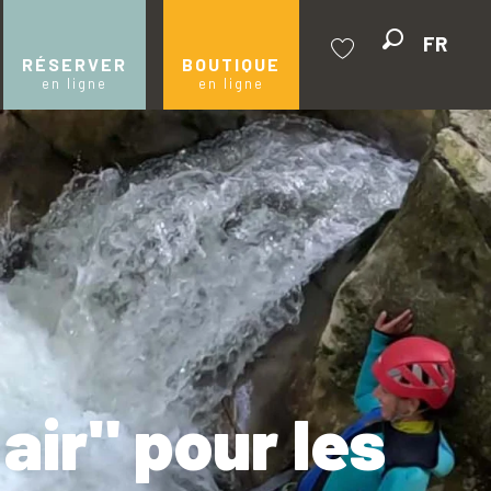
FR
Recherche
RÉSERVER
BOUTIQUE
en ligne
en ligne
Voir les favoris
air" pour les