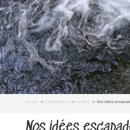
Accueil
La destination
Le Blog
Nos idées escapades
Nos idées escapade