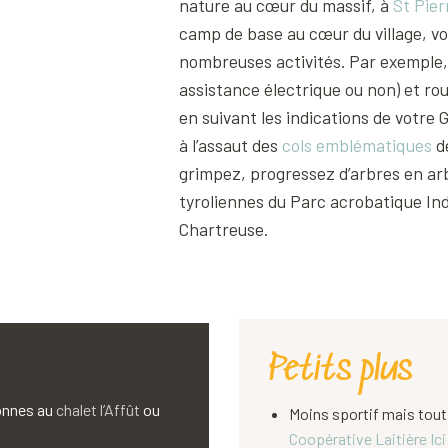
nature au cœur du massif, à
St Pier
camp de base au cœur du village, vo
Indian Forest
nombreuses activités. Par exemple,
assistance électrique ou non) et rou
en suivant les indications de votre 
à l’assaut des
cols emblématiques
de
grimpez, progressez d’arbres en arb
tyroliennes du Parc acrobatique In
Chartreuse.
Petits plus
sonnes au
chalet l’Affût
ou
Moins sportif mais tout a
Coopérative Laitière Ic