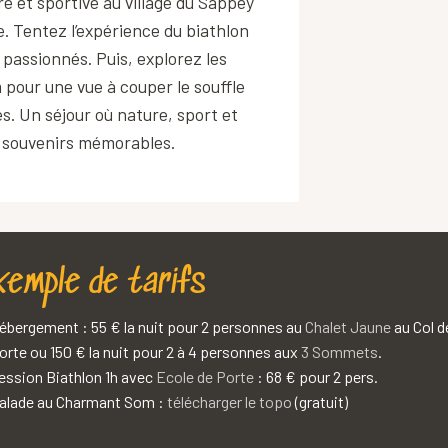
 et sportive au village du Sappey
e. Tentez l’expérience du biathlon
 passionnés. Puis, explorez les
pour une vue à couper le souffle
. Un séjour où nature, sport et
 souvenirs mémorables.
emple de tarifs
ébergement : 55 € la nuit pour 2 personnes au
Chalet Jaune
au Col d
orte ou 150 € la nuit pour 2 à 4 personnes aux
3 Sommets
.
ession Biathlon 1h avec
Ecole de Porte
: 68 € pour 2 pers.
alade au Charmant Som :
télécharger le topo
(gratuit)