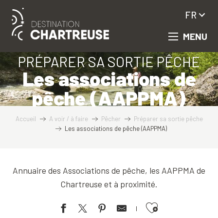
Aller
FR
au
contenu
MENU
principal
PRÉPARER SA SORTIE PÊCHE
Les associations de
pêche (AAPPMA)
Accueil
A voir / à faire
Pêcher
Préparer sa sortie pêche
Les associations de pêche (AAPPMA)
Annuaire des Associations de pêche, les AAPPMA de
Chartreuse et à proximité.
Ajouter aux favoris