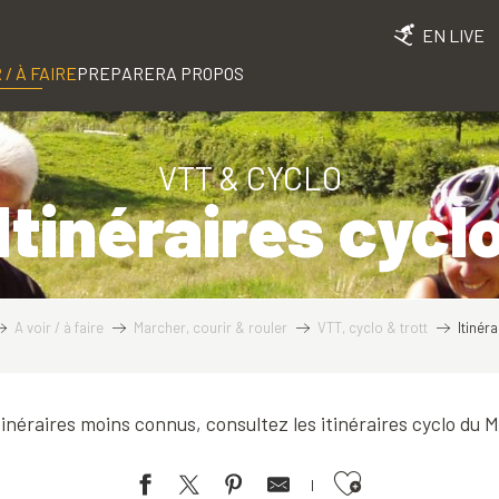
EN LIVE
 / À FAIRE
PREPARER
A PROPOS
VTT & CYCLO
Itinéraires cycl
A voir / à faire
Marcher, courir & rouler
VTT, cyclo & trott
Itinér
inéraires moins connus, consultez les itinéraires cyclo du 
Ajouter aux favoris