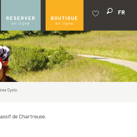
FR
Recherche
RÉSERVER
BOUTIQUE
en ligne
en ligne
Voir les favoris
o
aires Cyclo
Massif de Chartreuse.