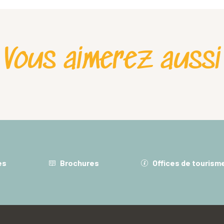
ontre Les Echelles-La Ruchère
Vous aimerez aussi
Itinéraires VTT & VTTAE
es
Brochures
Offices de tourism