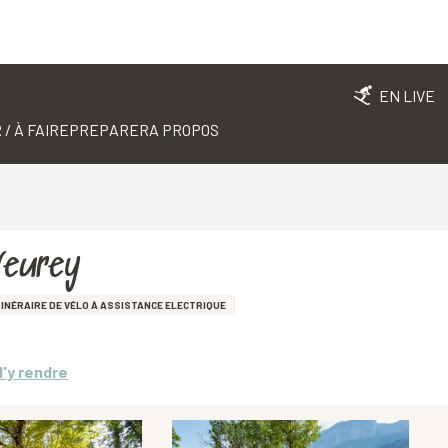
EN LIVE
 / À FAIRE
PREPARER
A PROPOS
Veurey
TINÉRAIRE DE VÉLO À ASSISTANCE ELECTRIQUE
'y rendre