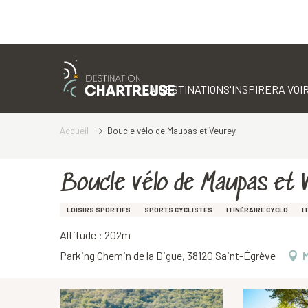
Aller
au
contenu
LA DESTINATION
S'INSPIRER
A VOIR
principal
Accueil
Boucle vélo de Maupas et Veurey
Boucle vélo de Maupas et 
LOISIRS SPORTIFS
SPORTS CYCLISTES
ITINÉRAIRE CYCLO
I
Altitude : 202m
Parking Chemin de la Digue, 38120 Saint-Égrève
M