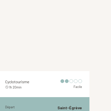
Cyclotourisme
Facile
1h 20min
Départ
Saint-Égrève