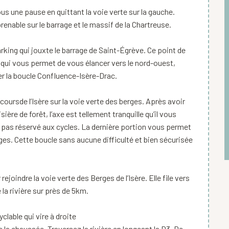
vous une pause en quittant la voie verte sur la gauche.
enable sur le barrage et le massif de la Chartreuse.
parking qui jouxte le barrage de Saint-Égrève. Ce point de
e qui vous permet de vous élancer vers le nord-ouest,
er la boucle Confluence-Isère-Drac.
e coursde l’Isère sur la voie verte des berges. Après avoir
ière de forêt, l’axe est tellement tranquille qu’il vous
 pas réservé aux cycles. La dernière portion vous permet
rges. Cette boucle sans aucune difficulté et bien sécurisée
ejoindre la voie verte des Berges de l’Isère. Elle file vers
la rivière sur près de 5km.
clable qui vire à droite
la chaussée. Traversez la rivière en longeant la D3. De