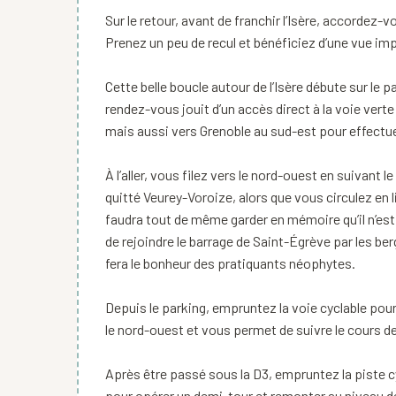
Sur le retour, avant de franchir l’Isère, accordez-
Prenez un peu de recul et bénéficiez d’une vue impr
Cette belle boucle autour de l’Isère débute sur le 
rendez-vous jouit d’un accès direct à la voie vert
mais aussi vers Grenoble au sud-est pour effectu
À l’aller, vous filez vers le nord-ouest en suivant l
quitté Veurey-Voroize, alors que vous circulez en lis
faudra tout de même garder en mémoire qu’il n’est
de rejoindre le barrage de Saint-Égrève par les be
fera le bonheur des pratiquants néophytes.
Depuis le parking, empruntez la voie cyclable pour r
le nord-ouest et vous permet de suivre le cours de 
Après être passé sous la D3, empruntez la piste cy
pour opérer un demi-tour et remonter au niveau de 