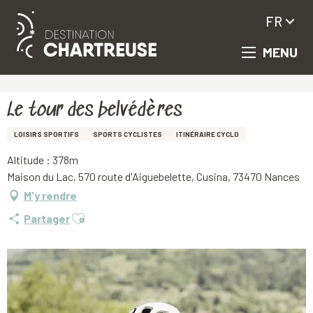
FR
MENU
Aller
Accueil
Le tour des belvédères
au
contenu
principal
Le tour des belvédères
LOISIRS SPORTIFS
SPORTS CYCLISTES
ITINÉRAIRE CYCLO
Altitude : 378m
Maison du Lac, 570 route d'Aiguebelette, Cusina, 73470 Nances
M'y rendre
Ajouter aux favoris
Partager