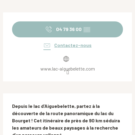
Ouverture et coordonnées
04 79 36 00
▒▒
Contactez-nous
www.lac-aiguebelette.com
Description
Depuis le lac d’Aiguebelette, partez à la 
découverte de la route panoramique du lac du 
Bourget ! Cet itinéraire de près de 90 km séduira 
les amateurs de beaux paysages à la recherche 
d’un parcours vallonné.