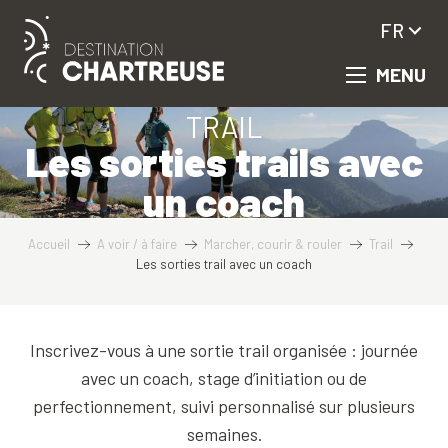
Aller
FR
au
contenu
MENU
principal
TRAIL
Les sorties trails avec
un coach
Accueil
A voir / à faire
Marcher, courir & rouler
Trail
Les sorties trail avec un coach
Inscrivez-vous à une sortie trail organisée : journée
avec un coach, stage d’initiation ou de
perfectionnement, suivi personnalisé sur plusieurs
semaines.