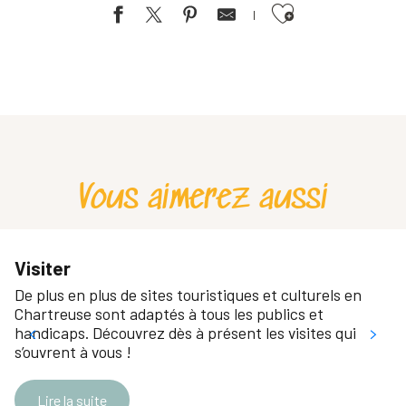
Ajouter aux favoris
Artisan du goût - La Guinguette
L'inattendu
Là-Haut
Le Bistrot 1951
L'Annexe
La Corderie
Vous aimerez aussi
L'Arbre Bleu
Les Belles Rives
Snack Le Farou
Rucher des Marmottes
Visiter
Restaurant Le Funiculaire
De plus en plus de sites touristiques et culturels en
L'Étape Café
Chartreuse sont adaptés à tous les publics et
handicaps. Découvrez dès à présent les visites qui
s’ouvrent à vous !
Lire la suite