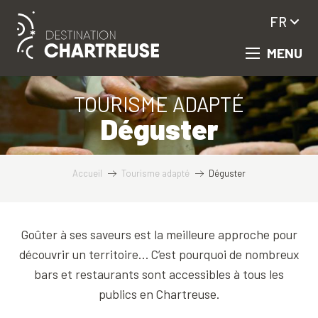
Aller
FR
au
contenu
MENU
principal
TOURISME ADAPTÉ
Déguster
Accueil
Tourisme adapté
Déguster
Goûter à ses saveurs est la meilleure approche pour
découvrir un territoire… C’est pourquoi de nombreux
bars et restaurants sont accessibles à tous les
publics en Chartreuse.