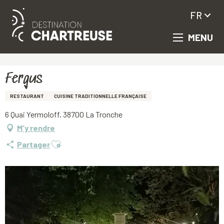
FR
MENU
Aller
Accueil
Fergus
au
contenu
principal
Fergus
RESTAURANT
CUISINE TRADITIONNELLE FRANÇAISE
6 Quai Yermoloff, 38700 La Tronche
M'y rendre
Ajouter aux favoris
Partager