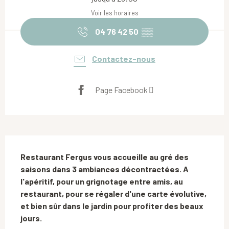
Voir les horaires
04 76 42 50
▒▒
Contactez-nous
Page Facebook
Description
Restaurant Fergus vous accueille au gré des 
saisons dans 3 ambiances décontractées. A 
l'apéritif, pour un grignotage entre amis, au 
restaurant, pour se régaler d'une carte évolutive, 
et bien sûr dans le jardin pour profiter des beaux 
jours.