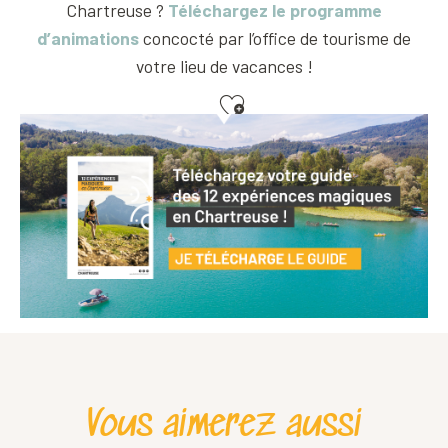
Chartreuse ?
Téléchargez le programme
d’animations
concocté par l’office de tourisme de
votre lieu de vacances !
Ajouter aux favoris
Cinéma plein air - Toy story 5
Massage en plein air
Festival Place Libre 2026 -"Louise Munka - Guinguette sans fronti
Vous aimerez aussi
Visite guidée : "Les chartreux, de bergers à distillateurs, 900 ans 
Festival Place Libre 2026 -"Louise Munka - Guinguette sans fronti