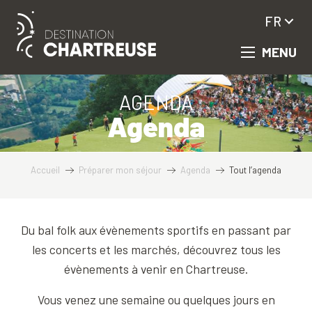
Aller
FR
au
contenu
MENU
principal
AGENDA
Agenda
Accueil
Préparer mon séjour
Agenda
Tout l’agenda
Du bal folk aux évènements sportifs en passant par
les concerts et les marchés, découvrez tous les
évènements à venir en Chartreuse.
Vous venez une semaine ou quelques jours en