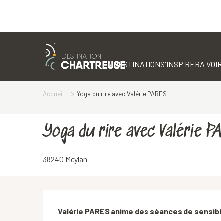
Aller
au
contenu
LA DESTINATION
S'INSPIRER
A VOIR
principal
Accueil
Yoga du rire avec Valérie PARES
Yoga du rire avec Valérie 
38240 Meylan
Description
Valérie PARES anime des séances de sensibilis