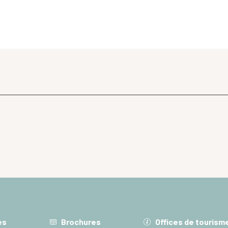
es
Brochures
Offices de tourism