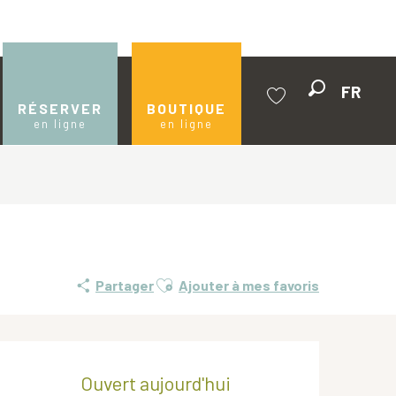
FR
Recherche
RÉSERVER
BOUTIQUE
en ligne
en ligne
Voir les favoris
Ajouter aux favoris
Partager
Ajouter à mes favoris
Ouverture et coordonnées
Ouvert aujourd'hui