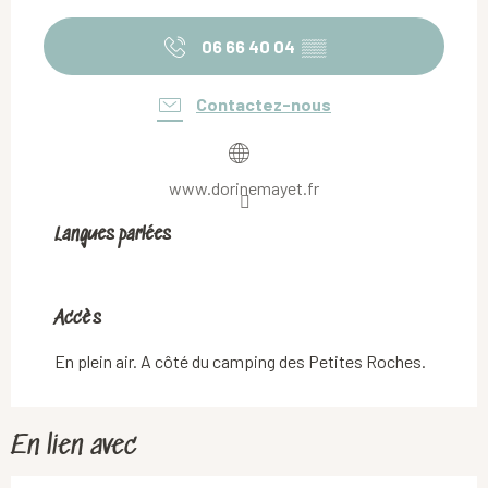
06 66 40 04
▒▒
Contactez-nous
www.dorinemayet.fr
Langues parlées
Langues parlées
Accès
Accès
En plein air. A côté du camping des Petites Roches.
En lien avec