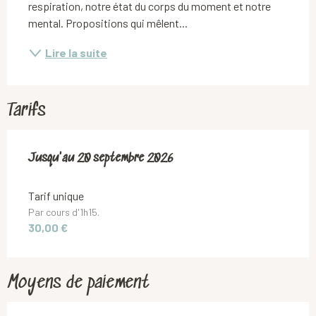
respiration, notre état du corps du moment et notre 
mental. Propositions qui mêlent...
Lire la suite
Tarifs
Du
Jusqu'au
7 juillet 2026
20 septembre 2026
au
20 septembre 2026
Tarif unique
Par cours d'1h15.
30,00 €
Moyens de paiement