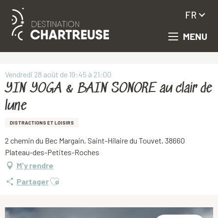
FR
MENU
Aller
Accueil
YIN YOGA & BAIN SONORE au clair de lune
au
contenu
principal
Vendredi 28 août de 19:45 à 21:00
YIN YOGA & BAIN SONORE au clair de
lune
DISTRACTIONS ET LOISIRS
2 chemin du Bec Margain, Saint-Hilaire du Touvet, 38660
Plateau-des-Petites-Roches
M'y rendre
Ajouter aux favoris
Partager