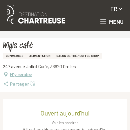
FR
MENU
Aller
Accueil
Wigis café
au
contenu
principal
Wigis café
COMMERCES
ALIMENTATION
SALON DE THÉ / COFFEE SHOP
247 avenue Joliot Curie, 38920 Crolles
M'y rendre
Ajouter aux favoris
Partager
Ouverture et coordonnées
Ouvert aujourd'hui
Voir les horaires
Attention: Horaires non garantis aujourd'hui