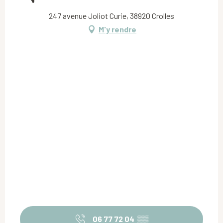
247 avenue Joliot Curie, 38920 Crolles
M'y rendre
06 77 72 04
▒▒