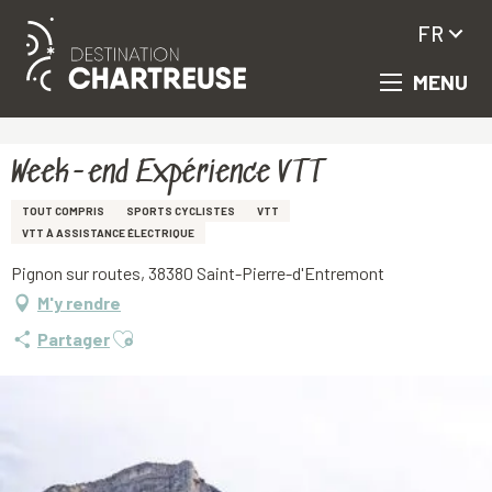
FR
MENU
Aller
Accueil
Week-end Expérience VTT
au
contenu
principal
Week-end Expérience VTT
TOUT COMPRIS
SPORTS CYCLISTES
VTT
VTT À ASSISTANCE ÉLECTRIQUE
Pignon sur routes, 38380 Saint-Pierre-d'Entremont
M'y rendre
Ajouter aux favoris
Partager