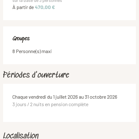
sur la base de 3 personnes
À partir de
470,00 €
Groupes
Groupes
8 Personne(s) maxi
Périodes d'ouverture
Chaque vendredi du 1 juillet 2026 au 31 octobre 2026
3 jours / 2 nuits en pension complète
Localisation