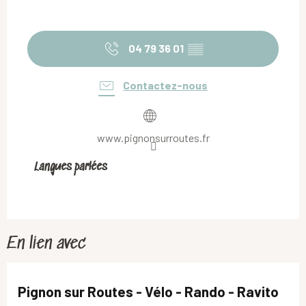
04 79 36 01
▒▒
Contactez-nous
www.pignonsurroutes.fr
Langues parlées
Langues parlées
En lien avec
Pignon sur Routes - Vélo - Rando - Ravito