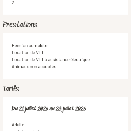
2
Prestations
Pension complète
Location de VTT
Location de VTT à assistance électrique
Animaux non acceptés
Tarifs
Du
Du
21 juillet 2026
21 juillet 2026
au
au
23 juillet 2026
23 juillet 2026
Adulte