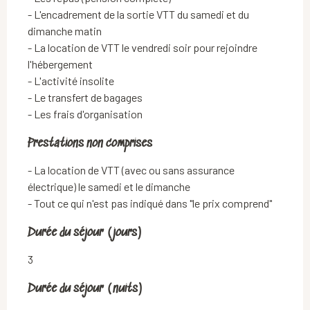
- L'encadrement de la sortie VTT du samedi et du 
dimanche matin

- La location de VTT le vendredi soir pour rejoindre 
l'hébergement

- L'activité insolite

- Le transfert de bagages

- Les frais d'organisation
Prestations non comprises
Prestations non comprises
- La location de VTT (avec ou sans assurance 
électrique) le samedi et le dimanche

- Tout ce qui n'est pas indiqué dans "le prix comprend"
Durée du séjour (jours)
Durée du séjour (jours)
3
Durée du séjour (nuits)
Durée du séjour (nuits)