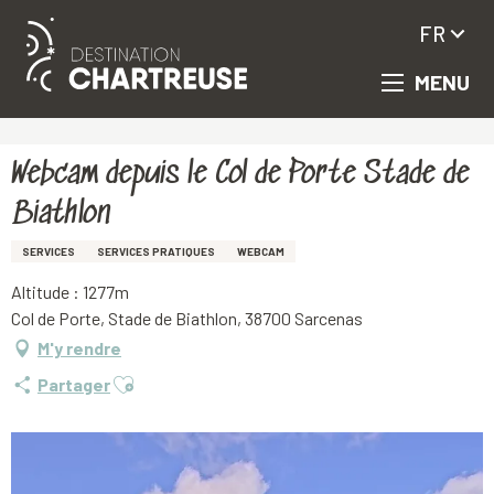
FR
MENU
Aller
Accueil
Webcam depuis le Col de Porte Stade de Biathlon
au
contenu
principal
Webcam depuis le Col de Porte Stade de
Biathlon
SERVICES
SERVICES PRATIQUES
WEBCAM
Altitude : 1277m
Col de Porte, Stade de Biathlon, 38700 Sarcenas
M'y rendre
Ajouter aux favoris
Partager