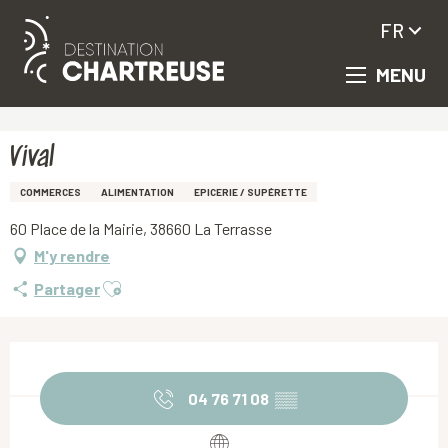
FR
MENU
Aller
Accueil
Vival
au
contenu
principal
Vival
COMMERCES
ALIMENTATION
EPICERIE / SUPÉRETTE
60 Place de la Mairie, 38660 La Terrasse
M'y rendre
Ajouter aux favoris
Partager
Ouverture et coordonnées
04 76 71 08
▒▒