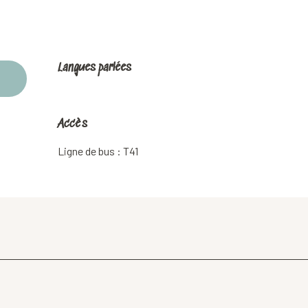
Langues parlées
Langues parlées
Accès
Accès
Ligne de bus : T41