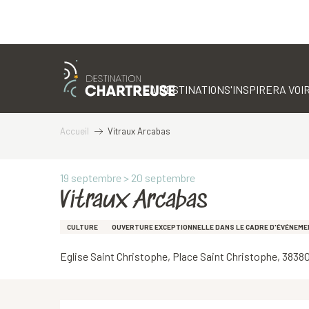
Aller
au
contenu
LA DESTINATION
S'INSPIRER
A VOIR
principal
Accueil
Vitraux Arcabas
19 septembre > 20 septembre
Vitraux Arcabas
CULTURE
OUVERTURE EXCEPTIONNELLE DANS LE CADRE D'ÉVÉNEM
Eglise Saint Christophe, Place Saint Christophe, 3838