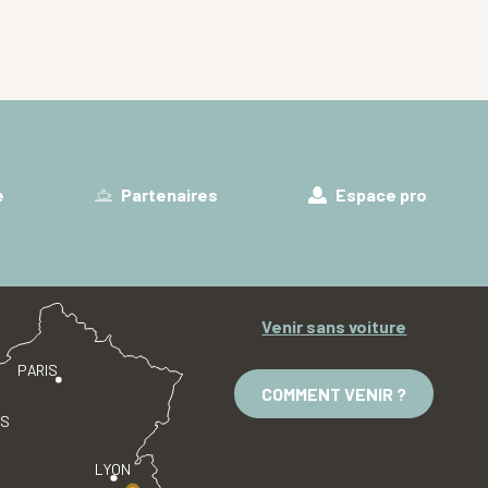
e
Partenaires
Espace pro
Venir sans voiture
PARIS
COMMENT VENIR ?
ES
LYON