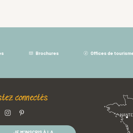
es
Brochures
Offices de tourism
stez connectés
NANT
JE M'INSCRIS À LA