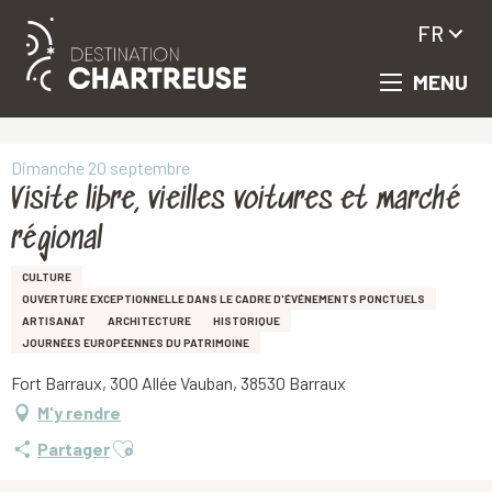
FR
MENU
Aller
Accueil
Visite libre, vieilles voitures et marché régional
au
contenu
principal
Dimanche 20 septembre
Visite libre, vieilles voitures et marché
régional
CULTURE
OUVERTURE EXCEPTIONNELLE DANS LE CADRE D'ÉVÉNEMENTS PONCTUELS
ARTISANAT
ARCHITECTURE
HISTORIQUE
JOURNÉES EUROPÉENNES DU PATRIMOINE
Fort Barraux, 300 Allée Vauban, 38530 Barraux
M'y rendre
Ajouter aux favoris
Partager