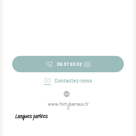
06 37 63 02
▒▒
Contactez-nous
www.fort-barraux.fr
Langues parlées
Langues parlées