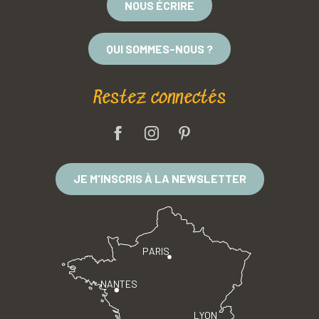
NOUS ÉCRIRE
QUI SOMMES-NOUS ?
Restez connectés
JE M'INSCRIS À LA NEWSLETTER
PARIS
NANTES
LYON