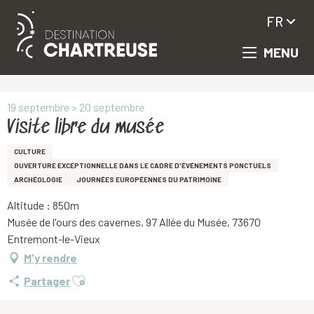
FR
MENU
Aller
Accueil
Visite libre du musée
au
contenu
principal
19 septembre > 20 septembre
Visite libre du musée
CULTURE
OUVERTURE EXCEPTIONNELLE DANS LE CADRE D'ÉVÉNEMENTS PONCTUELS
ARCHÉOLOGIE
JOURNÉES EUROPÉENNES DU PATRIMOINE
Altitude : 850m
Musée de l'ours des cavernes, 97 Allée du Musée, 73670
Entremont-le-Vieux
M'y rendre
Ajouter aux favoris
Partager