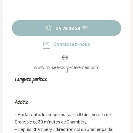
04 79 26 29
▒▒
Contactez-nous
www.musee-ours-cavernes.com
Langues parlées
Langues parlées
Accès
Accès
- Par la route, le musée est à : 1h30 de Lyon, 1h de
Grenoble et 30 minutes de Chambéry.
- Depuis Chambéry : direction col du Granier par la