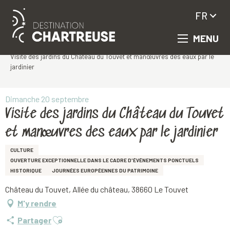
FR
MENU
Aller
Accueil
au
Visite des jardins du Château du Touvet et manœuvres des eaux par le
contenu
jardinier
principal
Dimanche 20 septembre
Visite des jardins du Château du Touvet
et manœuvres des eaux par le jardinier
CULTURE
OUVERTURE EXCEPTIONNELLE DANS LE CADRE D'ÉVÉNEMENTS PONCTUELS
HISTORIQUE
JOURNÉES EUROPÉENNES DU PATRIMOINE
Château du Touvet, Allée du château, 38660 Le Touvet
M'y rendre
Ajouter aux favoris
Partager