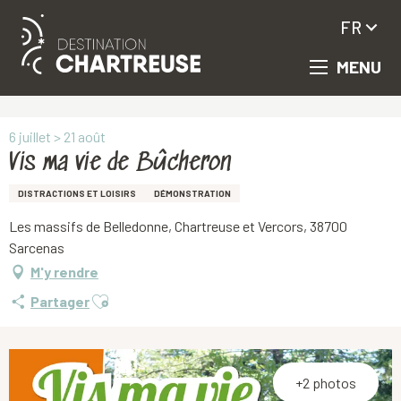
FR
MENU
Aller
Accueil
Vis ma vie de Bûcheron
au
contenu
principal
6 juillet > 21 août
Vis ma vie de Bûcheron
DISTRACTIONS ET LOISIRS
DÉMONSTRATION
Les massifs de Belledonne, Chartreuse et Vercors, 38700
Sarcenas
M'y rendre
Ajouter aux favoris
Partager
+2 photos