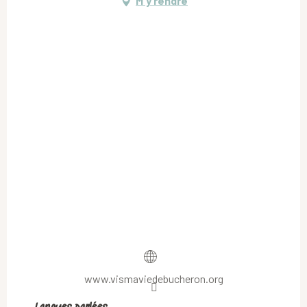
M'y rendre
www.vismaviedebucheron.org