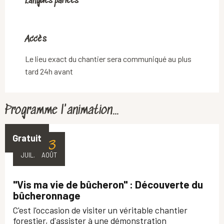
Langues parlées
Langues parlées
Accès
Accès
Le lieu exact du chantier sera communiqué au plus
tard 24h avant
Programme l'animation...
Gratuit
16
13
JUIL.
AOÛT
"Vis ma vie de bûcheron" : Découverte du
bûcheronnage
C'est l'occasion de visiter un véritable chantier
forestier, d'assister à une démonstration