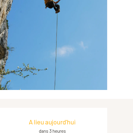
Ouverture et coordonnées
A lieu aujourd'hui
dans 3 heures