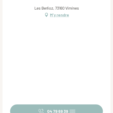
Les Berlioz, 73160 Vimines
M'y rendre
04 79 69 39
▒▒