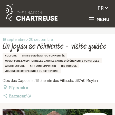
FR
MENU
Aller
Accueil
Un joyau se réinvente - visite guidée
au
contenu
principal
19 septembre > 20 septembre
Un joyau se réinvente - visite guidée
CULTURE
VISITE GUIDÉE ET/OU COMMENTÉE
OUVERTURE EXCEPTIONNELLE DANS LE CADRE D'ÉVÉNEMENTS PONCTUELS
ARCHITECTURE
ART CONTEMPORAIN
HISTORIQUE
JOURNÉES EUROPÉENNES DU PATRIMOINE
Clos des Capucins, 18 chemin des Villauds, 38240 Meylan
M'y rendre
Ajouter aux favoris
Partager