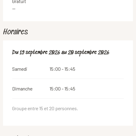
Gratuit
—
Horaires
Du
Du
19 septembre 2026
19 septembre 2026
au
au
20 septembre 2026
20 septembre 2026
Samedi
15:00 - 15:45
Dimanche
15:00 - 15:45
Groupe entre 15 et 20 personnes.