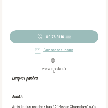
04 76 41 16
▒▒
Contactez-nous
www.meylan.fr
Langues parlées
Langues parlées
Accès
Accès
Arrêt le plus proche : bus 42 "Meylan Champlars" puis