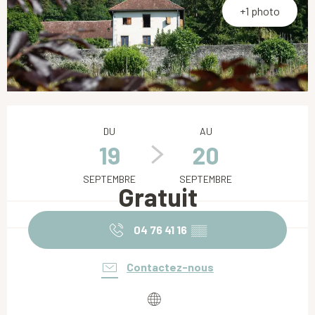
+1 photo
Ouverture et coordonnées
DU
AU
19
20
SEPTEMBRE
SEPTEMBRE
Gratuit
04 76 41 16
▒▒
Contactez-nous