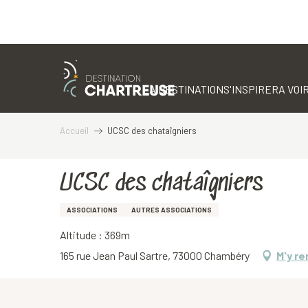
Aller
au
contenu
LA DESTINATION
S'INSPIRER
A VOIR
principal
Accueil
UCSC des chataîgniers
UCSC des chataîgniers
ASSOCIATIONS
AUTRES ASSOCIATIONS
Altitude : 369m
165 rue Jean Paul Sartre, 73000 Chambéry
M'y re