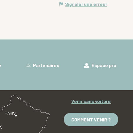
Signaler une erreur
e
Partenaires
Espace pro
Venir sans voiture
PARIS
COMMENT VENIR ?
ES