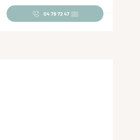
Ouverture et coordonnées
04 79 72 47
▒▒