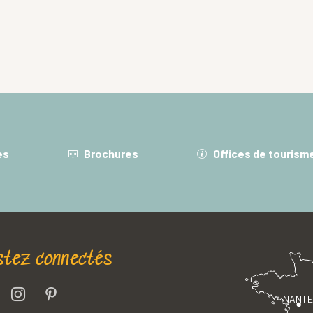
es
Brochures
Offices de tourism
stez connectés
NANT