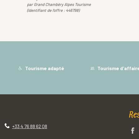
par Grand Chambéry Alpes Tourisme
(Identifiant de l'offre :
446798
)
Tourisme adapté
Tourisme d'affair
Re
+33 4 76 88 62 08