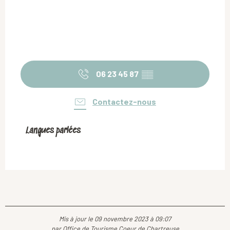
06 23 45 87
▒▒
Contactez-nous
Langues parlées
Langues parlées
Mis à jour le 09 novembre 2023 à 09:07
par Office de Tourisme Coeur de Chartreuse