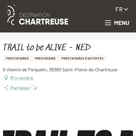
FR
MENU
Aller
Accueil
TRAIL to be ALIVE - NED
au
contenu
principal
TRAIL to be ALIVE - NED
PRESTATAIRES
PRESTATAIRE
PRESTATAIRES D'ACTIVITÉS
6 chemin de Perquelin, 38380 Saint-Pierre-de-Chartreuse
M'y rendre
Ajouter aux favoris
Partager