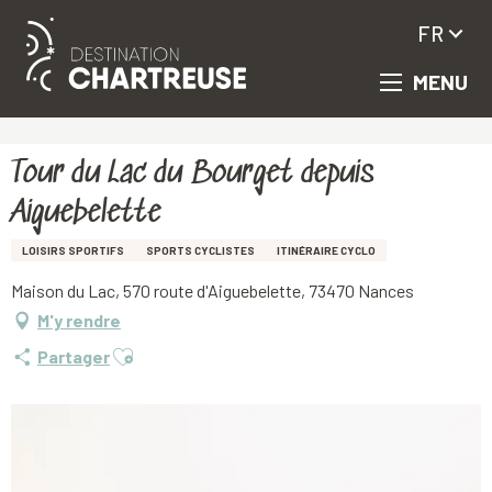
FR
MENU
Aller
Accueil
Tour du Lac du Bourget depuis Aiguebelette
au
contenu
principal
Tour du Lac du Bourget depuis
Aiguebelette
LOISIRS SPORTIFS
SPORTS CYCLISTES
ITINÉRAIRE CYCLO
Maison du Lac, 570 route d'Aiguebelette, 73470 Nances
M'y rendre
Ajouter aux favoris
Partager