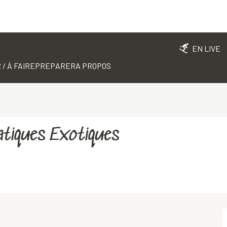
EN LIVE
 / À FAIRE
PREPARER
A PROPOS
atiques Exotiques