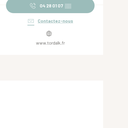
04 28 01 07
▒▒
Contactez-nous
www.tordalk.fr