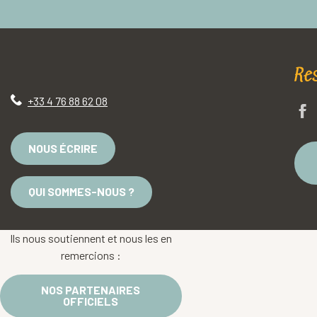
Re
+33 4 76 88 62 08
NOUS ÉCRIRE
QUI SOMMES-NOUS ?
Ils nous soutiennent et nous les en
remercions :
NOS PARTENAIRES
OFFICIELS