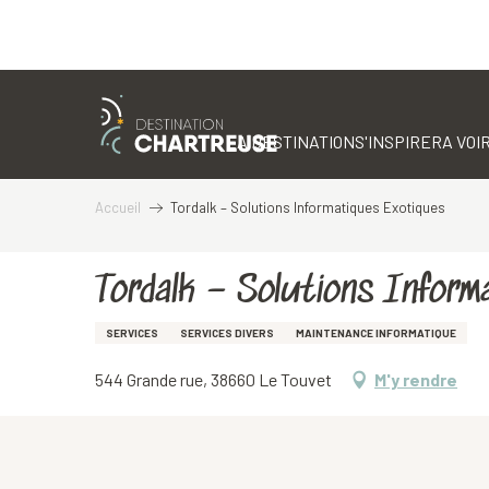
Aller
au
contenu
LA DESTINATION
S'INSPIRER
A VOIR
principal
Accueil
Tordalk – Solutions Informatiques Exotiques
Tordalk – Solutions Inform
SERVICES
SERVICES DIVERS
MAINTENANCE INFORMATIQUE
544 Grande rue, 38660 Le Touvet
M'y rendre