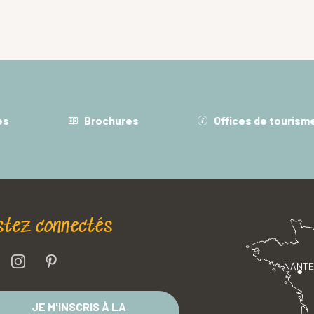
es
Brochures
Offices de tourism
stez connectés
NANT
JE M'INSCRIS À LA