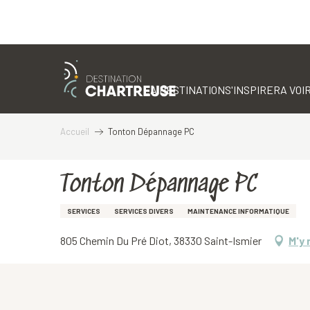
Aller
au
contenu
LA DESTINATION
S'INSPIRER
A VOIR
principal
Accueil
Tonton Dépannage PC
Tonton Dépannage PC
SERVICES
SERVICES DIVERS
MAINTENANCE INFORMATIQUE
805 Chemin Du Pré Diot, 38330 Saint-Ismier
M'y 