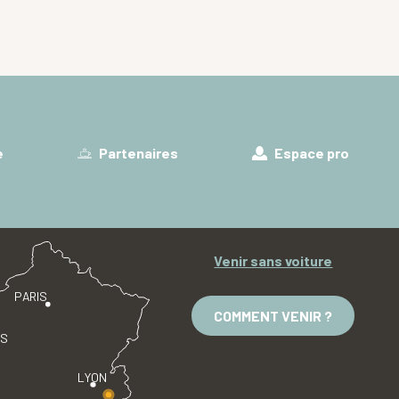
e
Partenaires
Espace pro
Venir sans voiture
PARIS
COMMENT VENIR ?
ES
LYON