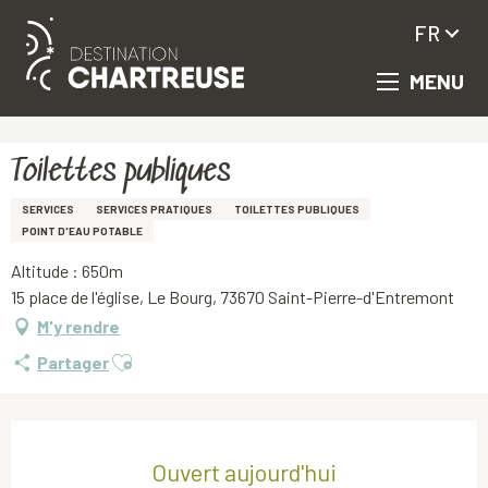
FR
MENU
Aller
Accueil
Toilettes publiques
au
contenu
principal
Toilettes publiques
SERVICES
SERVICES PRATIQUES
TOILETTES PUBLIQUES
POINT D'EAU POTABLE
Altitude : 650m
15 place de l'église, Le Bourg, 73670 Saint-Pierre-d'Entremont
M'y rendre
Ajouter aux favoris
Partager
Ouverture et coordonnées
Ouvert aujourd'hui