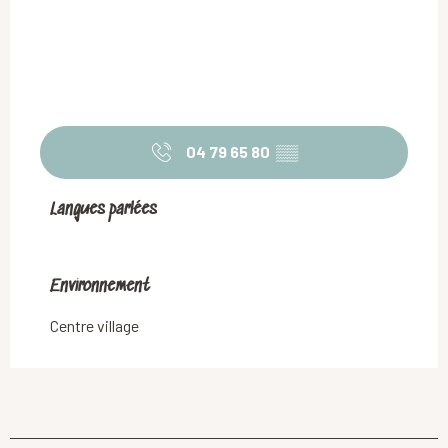
04 79 65 80
▒▒
Langues parlées
Langues parlées
Environnement
Environnement
Centre village