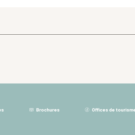
es
Brochures
Offices de tourism