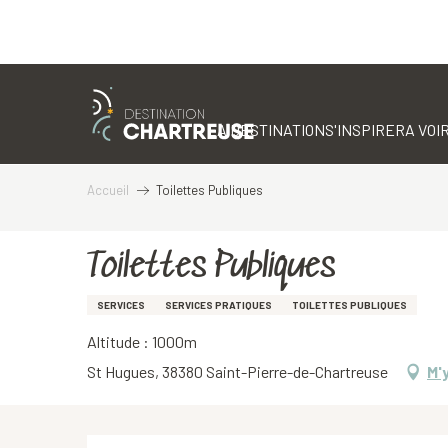
Aller
au
contenu
LA DESTINATION
S'INSPIRER
A VOIR
principal
Accueil
Toilettes Publiques
Toilettes Publiques
SERVICES
SERVICES PRATIQUES
TOILETTES PUBLIQUES
Altitude : 1000m
St Hugues, 38380 Saint-Pierre-de-Chartreuse
M'