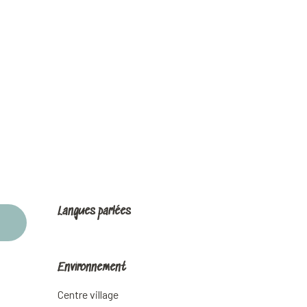
Langues parlées
Langues parlées
Environnement
Environnement
Centre village