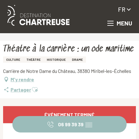
FR
MENU
Aller
Accueil
Théatre à la carrière : un ode maritime
au
contenu
principal
Théatre à la carrière : un ode maritime
CULTURE
THÉÂTRE
HISTORIQUE
DRAME
Carrière de Notre Dame du Château, 38380 Miribel-les-Échelles
M'y rendre
Ajouter aux favoris
Partager
Ouverture et coordonnées
ÉVÉNEMENT TERMINÉ
06 99 39 39
▒▒