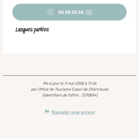
06 99 39 39
▒▒
Langues parlées
Langues parlées
Mis à jour le 11 mai 2026 à 17:45
par Office de Tourisme Coeur de Chartreuse
(Identifiant de l'offre :
7370664
)
Signaler une erreur