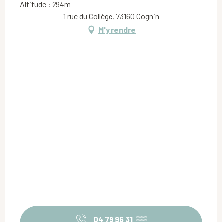
Altitude : 294m
1 rue du Collège, 73160 Cognin
M'y rendre
04 79 96 31
▒▒