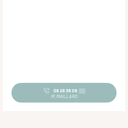
06 26 38 09
▒▒
M. MAILLARD