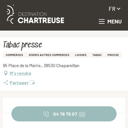
FR
MENU
Aller
Accueil
Tabac presse
au
contenu
principal
Tabac presse
COMMERCES
DIVERS AUTRES COMMERCES
LOISIRS
TABAC
PRESSE
95 Place de la Mairie,, 38530 Chapareillan
M'y rendre
Ajouter aux favoris
Partager
Ouverture et coordonnées
04 76 75 07
▒▒