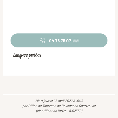
04 76 75 07
▒▒
Langues parlées
Langues parlées
Mis à jour le 28 avril 2022 à 16:13
par Office de Tourisme de Belledonne Chartreuse
(Identifiant de l'offre :
6102550
)