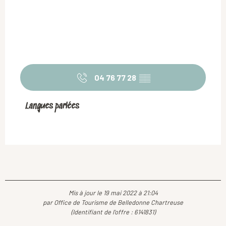
04 76 77 28
▒▒
Langues parlées
Langues parlées
Mis à jour le 19 mai 2022 à 21:04
par Office de Tourisme de Belledonne Chartreuse
(Identifiant de l'offre :
6141831
)