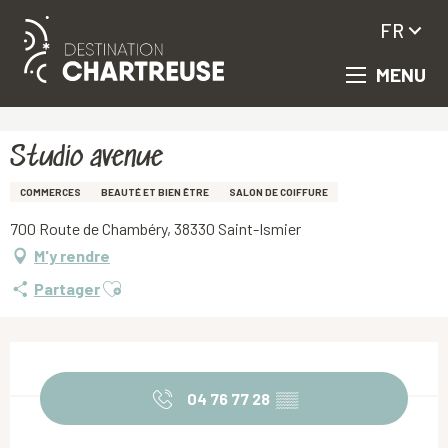
FR
MENU
Aller
Accueil
Studio avenue
au
contenu
principal
Studio avenue
COMMERCES
BEAUTÉ ET BIEN ÊTRE
SALON DE COIFFURE
700 Route de Chambéry, 38330 Saint-Ismier
M'y rendre
Ajouter aux favoris
Partager
Ouverture et coordonnées
04 76 77 28
▒▒