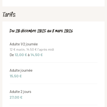
Tarifs
Du
Du
20 décembre 2025
20 décembre 2025
au
au
8 mars 2026
8 mars 2026
Adulte 1/2 journée
12 € matin, 14.50 € l'après midi
De
12,00 €
à
14,50 €
Adulte journée
15,50 €
Adulte 2 jours
27,00 €