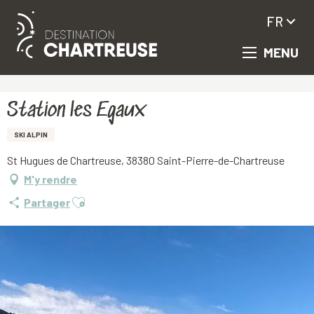
FR
MENU
Aller
Accueil
Station les Egaux
au
contenu
principal
Station les Egaux
SKI ALPIN
St Hugues de Chartreuse, 38380 Saint-Pierre-de-Chartreuse
M'y rendre
Ajouter aux favoris
Partager