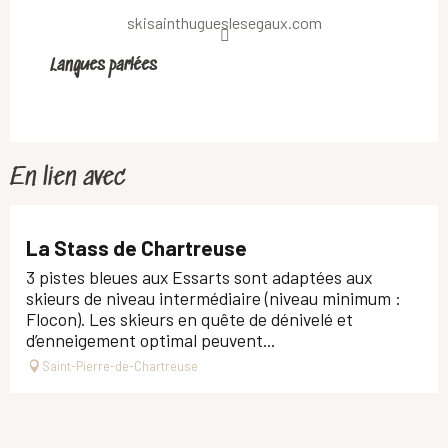
skisainthugueslesegaux.com
Langues parlées
Langues parlées
En lien avec
La Stass de Chartreuse
3 pistes bleues aux Essarts sont adaptées aux
skieurs de niveau intermédiaire (niveau minimum :
Flocon). Les skieurs en quête de dénivelé et
d’enneigement optimal peuvent...
Saint-Pierre-de-Chartreuse