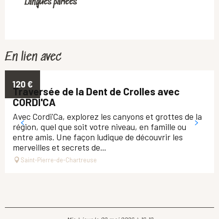
Langues parlées
Langues parlées
En lien avec
120
€
Traversée de la Dent de Crolles avec
CORDI'CA
Avec Cordi'Ca, explorez les canyons et grottes de la
région, quel que soit votre niveau, en famille ou
entre amis. Une façon ludique de découvrir les
merveilles et secrets de...
Saint-Pierre-de-Chartreuse