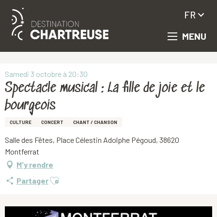
FR
MENU
Aller
Accueil
Spectacle musical : La fille de joie et le bourgeois
au
contenu
principal
Samedi 3 octobre à 20:30
Spectacle musical : La fille de joie et le
bourgeois
CULTURE
CONCERT
CHANT / CHANSON
Salle des Fêtes, Place Célestin Adolphe Pégoud, 38620
Montferrat
M'y rendre
Ajouter aux favoris
Partager