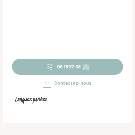
06 18 32 68
▒▒
Contactez-nous
Langues parlées
Langues parlées