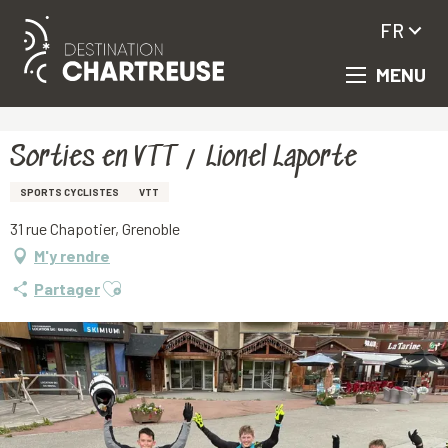
FR
MENU
Aller
Accueil
Sorties en VTT / Lionel Laporte
au
contenu
principal
Sorties en VTT / Lionel Laporte
SPORTS CYCLISTES
VTT
31 rue Chapotier, Grenoble
M'y rendre
Ajouter aux favoris
Partager