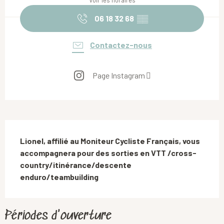
Voir les horaires
06 18 32 68
▒▒
Contactez-nous
Page Instagram
Description
Lionel, affilié au Moniteur Cycliste Français, vous 
accompagnera pour des sorties en VTT /cross-
country/itinérance/descente 
enduro/teambuilding
Périodes d'ouverture