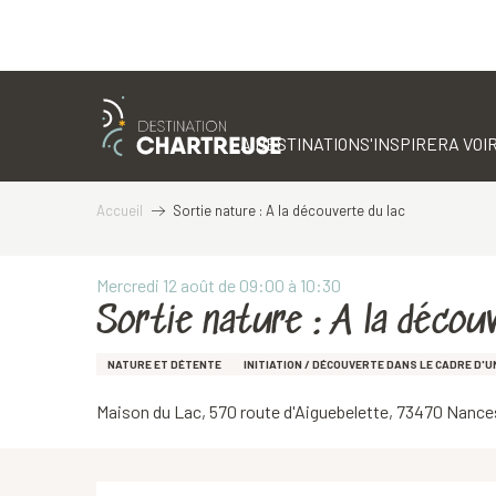
Aller
au
contenu
LA DESTINATION
S'INSPIRER
A VOIR
principal
Accueil
Sortie nature : A la découverte du lac
Mercredi 12 août de 09:00 à 10:30
Sortie nature : A la décou
NATURE ET DÉTENTE
INITIATION / DÉCOUVERTE DANS LE CADRE D'
Maison du Lac, 570 route d'Aiguebelette, 73470 Nance