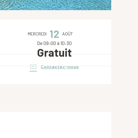
Ouverture et coordonnées
12
MERCREDI
AOÛT
De 09:00 à 10:30
Gratuit
Contactez-nous