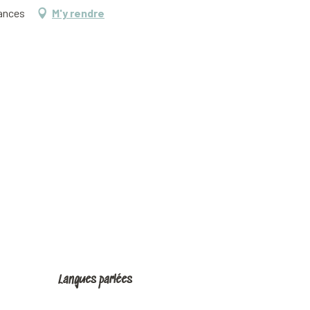
Nances
M'y rendre
Langues parlées
Langues parlées