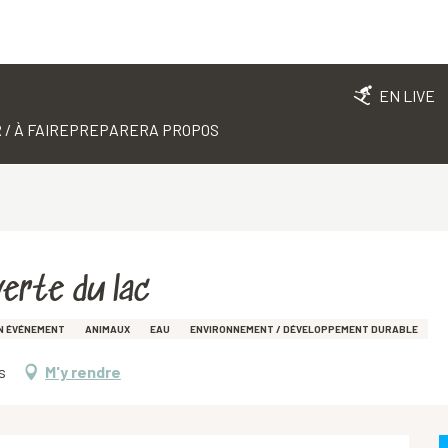
EN LIVE
 / À FAIRE
PREPARER
A PROPOS
verte du lac
UN ÉVÉNEMENT
ANIMAUX
EAU
ENVIRONNEMENT / DÉVELOPPEMENT DURABLE
s
M'y rendre