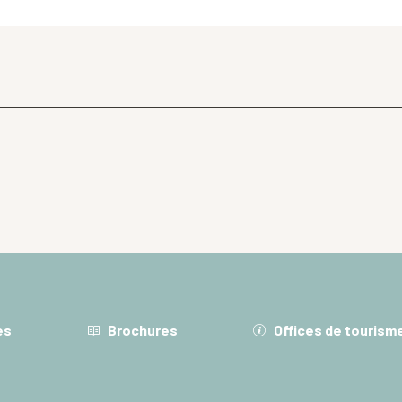
es
Brochures
Offices de tourism