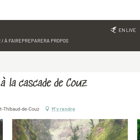
EN LIVE
 / À FAIRE
PREPARER
A PROPOS
 à la cascade de Couz
int-Thibaud-de-Couz
M'y rendre