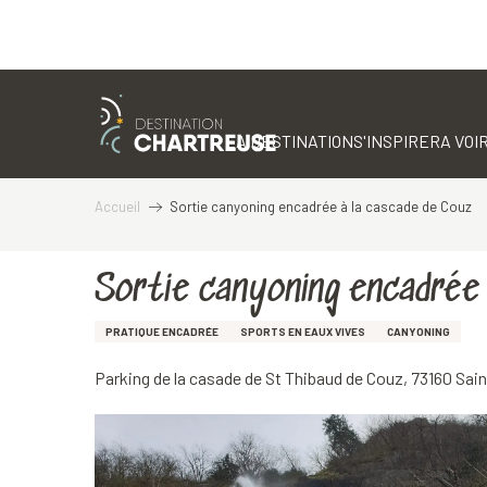
Aller
au
contenu
LA DESTINATION
S'INSPIRER
A VOIR
principal
Accueil
Sortie canyoning encadrée à la cascade de Couz
Sortie canyoning encadrée
PRATIQUE ENCADRÉE
SPORTS EN EAUX VIVES
CANYONING
Parking de la casade de St Thibaud de Couz, 73160 Sa