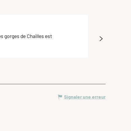
60
€
Sortie canyoni
s gorges de Chailles est
C'est le canyon i
C'est un bijou av
Saint-Vincent-de-M
Signaler une erreur