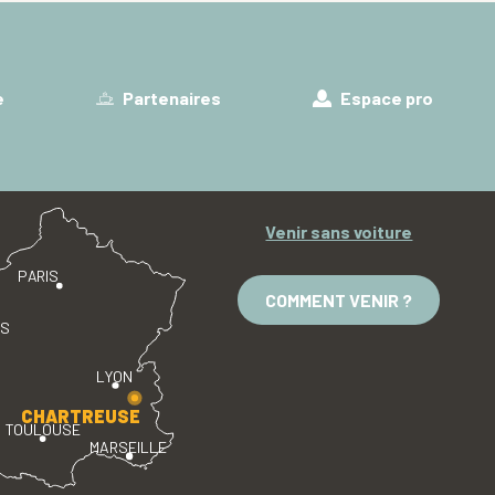
e
Partenaires
Espace pro
Venir sans voiture
PARIS
COMMENT VENIR ?
ES
LYON
CHARTREUSE
TOULOUSE
MARSEILLE