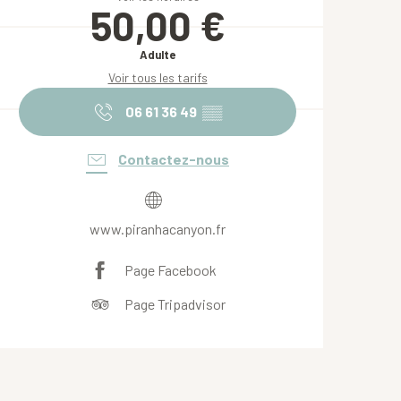
50,00 €
Adulte
Voir tous les tarifs
06 61 36 49
▒▒
Contactez-nous
www.piranhacanyon.fr
Page Facebook
Page Tripadvisor