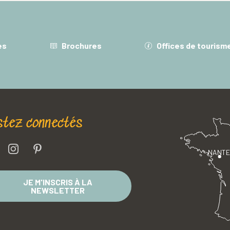
es
Brochures
Offices de tourism
stez connectés
NANT
JE M'INSCRIS À LA
NEWSLETTER