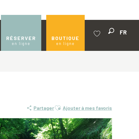
FR
Recherche
RÉSERVER
BOUTIQUE
en ligne
en ligne
Voir les favoris
Ajouter aux favoris
Partager
Ajouter à mes favoris