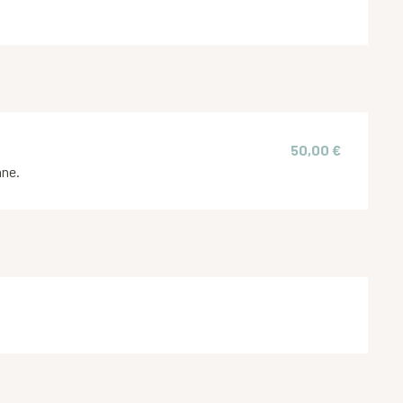
50,00 €
nne.