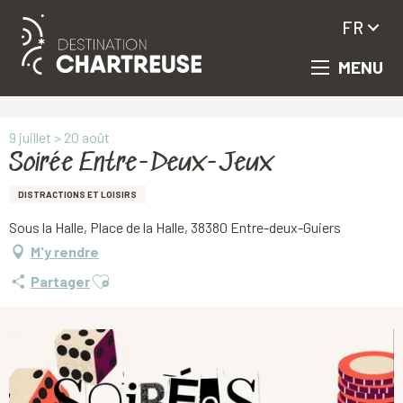
FR
MENU
Aller
Accueil
Soirée Entre-Deux-Jeux
au
contenu
principal
9 juillet > 20 août
Soirée Entre-Deux-Jeux
DISTRACTIONS ET LOISIRS
Sous la Halle, Place de la Halle, 38380 Entre-deux-Guiers
M'y rendre
Ajouter aux favoris
Partager