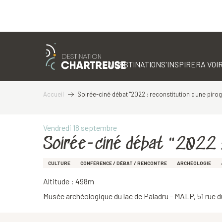
Aller
au
contenu
LA DESTINATION
S'INSPIRER
A VOIR
principal
Accueil
Soirée-ciné débat "2022 : reconstitution d'une piro
Vendredi 18 septembre
Soirée-ciné débat "2022 :
CULTURE
CONFÉRENCE / DÉBAT / RENCONTRE
ARCHÉOLOGIE
Altitude : 498m
Musée archéologique du lac de Paladru - MALP, 51 rue 