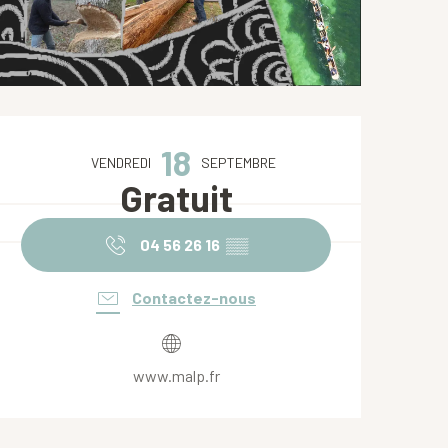
Ouverture et coordonnées
18
VENDREDI
SEPTEMBRE
Gratuit
04 56 26 16
▒▒
Contactez-nous
www.malp.fr