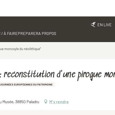
EN LIVE
 / À FAIRE
PREPARER
A PROPOS
gue monoxyle du néolithique"
 reconstitution d'une pirogue mon
JOURNÉES EUROPÉENNES DU PATRIMOINE
du Musée, 38850 Paladru
M'y rendre