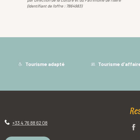
par Direction de la Culture et du Patrimoine de l'Isère
(Identifiant de l'offre :
7864983
)
Tourisme adapté
Tourisme d'affair
Re
+33 4 76 88 62 08