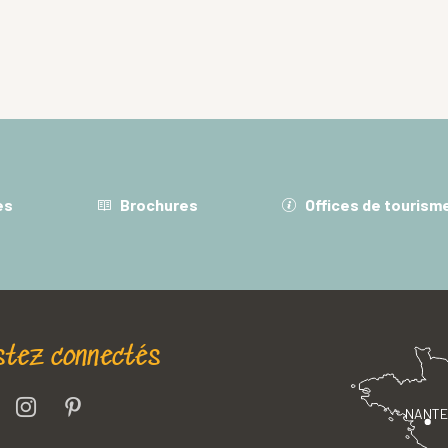
es
Brochures
Offices de tourism
stez connectés
NANT