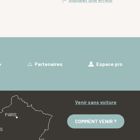
e
Partenaires
Espace pro
Venir sans voiture
PARIS
COMMENT VENIR ?
ES