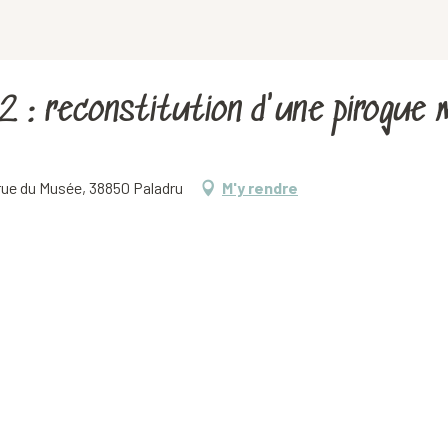
 : reconstitution d'une pirogue m
 rue du Musée, 38850 Paladru
M'y rendre