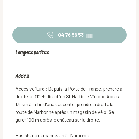
04 76 56 53
▒▒
Langues parlées
Langues parlées
Accès
Accès
Accès voiture : Depuis la Porte de France, prendre à
droite la D1075 direction St Martin le Vinoux. Après
1,5 km à la fin d'une descente, prendre à droite la
route de Narbonne après un magasin de vélo. Se
garer 100 m après le château sur la droite.
Bus 55 à la demande, arrêt Narbonne.