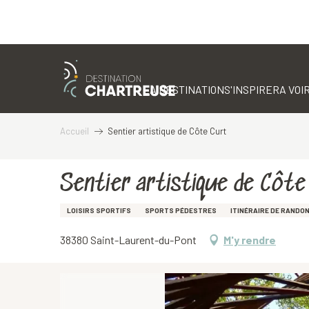
Aller
au
contenu
LA DESTINATION
S'INSPIRER
A VOIR
principal
Accueil
Sentier artistique de Côte Curt
Sentier artistique de Côte
LOISIRS SPORTIFS
SPORTS PÉDESTRES
ITINÉRAIRE DE RANDO
38380 Saint-Laurent-du-Pont
M'y rendre