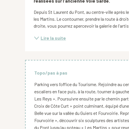
réalisées sur l'ancienne Voie Sarde.
Depuis St Laurent du Pont, au centre-ville après le 
les Martins. Le contourner, prendre la route à droi
droite, vous pourrez apercevoir la galerie de l'arti
Lire la suite
Topo/pas à pas
Parking vers l’office du Tourisme. Rejoindre au cent
escaliers en face puis, à la route, tourner à gauch
Les Reys ». Poursuivre ensuite par le chemin part
Croix de Côte Curt » point culminant, équipé d’un
Belle vue sur la vallée du Guiers et Fourvoirie. R
Fourvoirie », découvrir six sculptures des artiste
du Pont jusqu’au poteau « Les Martins » pour reveni