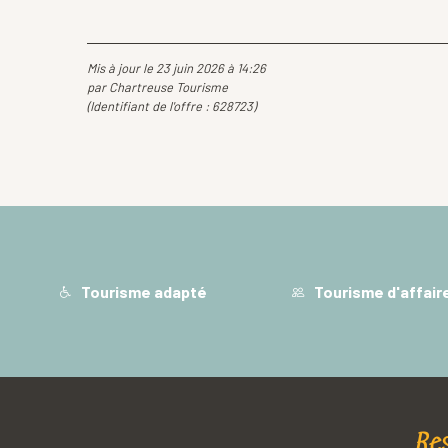
Mis à jour le 23 juin 2026 à 14:26
par Chartreuse Tourisme
(Identifiant de l'offre :
628723
)
Tourisme adapté
Tourisme d'affair
Re