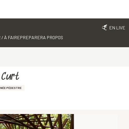
EN LIVE
 / À FAIRE
PREPARER
A PROPOS
 Curt
NNÉE PÉDESTRE