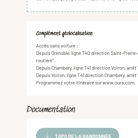
Complément géolocalisation
Complément géolocalisation
Accès sans voiture :

Depuis Grenoble, ligne T40 direction Saint-Pierre-
routière".

Depuis Chambéry, ligne T41 direction Voiron, arrêt 
Depuis Voiron, ligne T41 direction Chambéry, arrêt 
Programmez votre itinéraire sur www.oura.com.
Documentation
TOPO DE LA RANDONNÉE