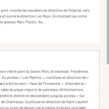
pont, monter les escaliers en direction de l'hôpital, vers 
te et suivre la direction Les Reys. En montant sur votre 
ste graveur Marc Pessin. Au...
re-ville le pont du Guiers Mort, le traverser. Prendre les
e. Au poteau « Les Martins », continuer en direction de «
ant à droite vers « Haut de Provenche ». Atteindre la «
e table de pique-nique et de panneaux d’informations.
eprendre le chemin en descendant jusqu’au poteau « Sur
s de Chartreuse. Continuer en direction de Saint Laurent
r au point de départ par le même itinéraire qu’à l’aller.