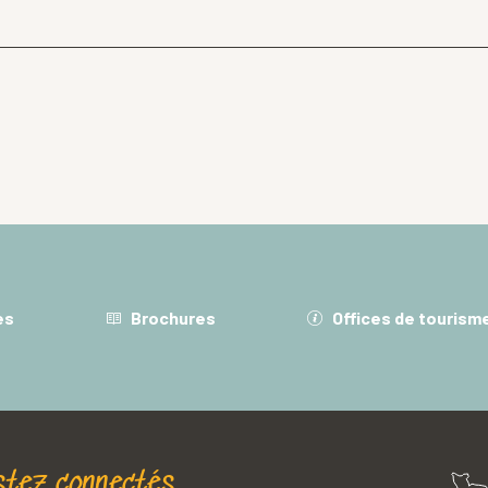
es
Brochures
Offices de tourism
stez connectés