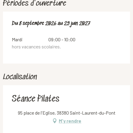
Périodes d'ouverture
Du
Du
8 septembre 2026
8 septembre 2026
au
au
29 juin 2027
29 juin 2027
Mardi
09:00 - 10:00
hors vacances scolaires.
Localisation
Séance Pilates
95 place de l'Eglise, 38380 Saint-Laurent-du-Pont
M'y rendre