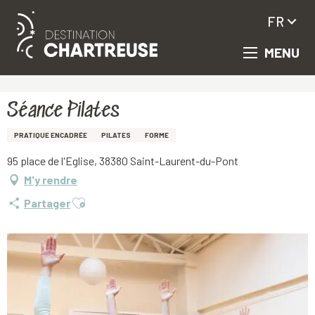
FR
MENU
Aller
Accueil
Séance Pilates
au
contenu
principal
Séance Pilates
PRATIQUE ENCADRÉE
PILATES
FORME
95 place de l'Eglise, 38380 Saint-Laurent-du-Pont
M'y rendre
Ajouter aux favoris
Partager