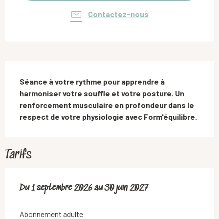
Contactez-nous
Description
Séance à votre rythme pour apprendre à 
harmoniser votre souffle et votre posture. Un 
renforcement musculaire en profondeur dans le 
respect de votre physiologie avec Form'équilibre.
Tarifs
Du
Du
1 septembre 2026
1 septembre 2026
au
au
30 juin 2027
30 juin 2027
Abonnement adulte