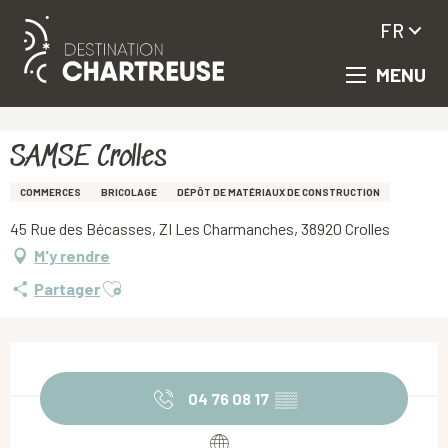
FR
MENU
Aller
Accueil
SAMSE Crolles
au
contenu
principal
SAMSE Crolles
COMMERCES
BRICOLAGE
DÉPÔT DE MATÉRIAUX DE CONSTRUCTION
45 Rue des Bécasses, ZI Les Charmanches, 38920 Crolles
M'y rendre
Ajouter aux favoris
Partager
Ouverture et coordonnées
04 76 08 17
▒▒